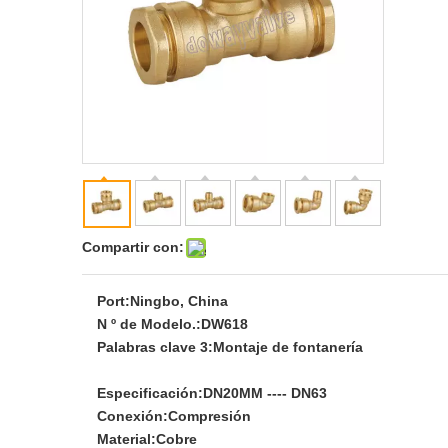
Compartir con:
Port:
Ningbo, China
N º de Modelo.:
DW618
Palabras clave 3:
Montaje de fontanería
Especificación:
DN20MM ---- DN63
Conexión:
Compresión
Material:
Cobre