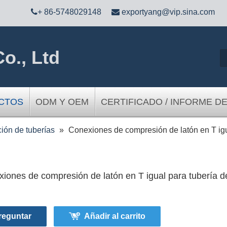

+ 86-5748029148

exportyang@vip.sina.com
o., Ltd
CTOS
ODM Y OEM
CERTIFICADO / INFORME D
ción de tuberías
»
Conexiones de compresión de latón en T igu
iones de compresión de latón en T igual para tubería 
reguntar
Añadir al carrito