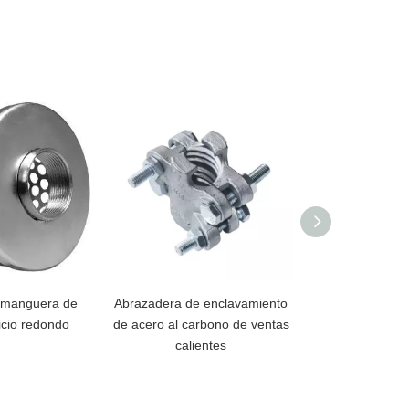
 manguera de
Abrazadera de enclavamiento
Abrazadera de
ficio redondo
de acero al carbono de ventas
acero inoxidab
calientes
estándar 