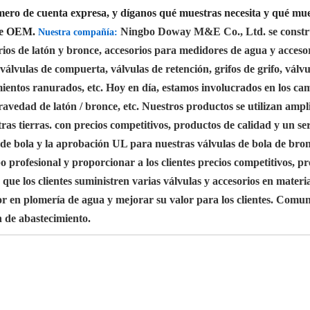
mero de cuenta expresa, y díganos qué muestras necesita y qué mue
 de OEM.
Ningbo Doway M&E Co., Ltd. se construy
Nuestra compañía:
orios de latón y bronce, accesorios para medidores de agua y acces
válvulas de compuerta, válvulas de retención, grifos de grifo, válv
ientos ranurados, etc. Hoy en día, estamos involucrados en los cam
ravedad de latón / bronce, etc. Nuestros productos se utilizan amp
s tierras. con precios competitivos, productos de calidad y un ser
e bola y la aprobación UL para nuestras válvulas de bola de bron
o profesional y proporcionar a los clientes precios competitivos, 
los clientes suministren varias válvulas y accesorios en materia
en plomería de agua y mejorar su valor para los clientes. Comun
n de abastecimiento.