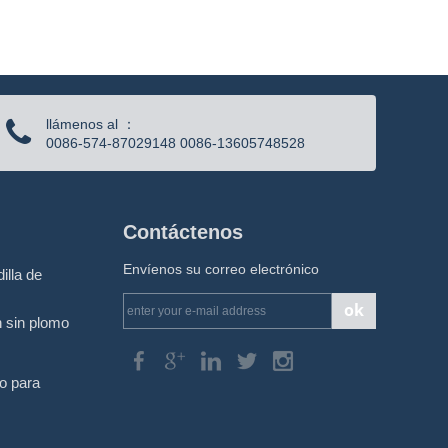
llámenos al ：
0086-574-87029148 0086-13605748528
Contáctenos
Envíenos su correo electrónico
illa de
ok
n sin plomo
bo para