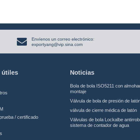
Envíenos un correo electrónico:
exportyang@vip.sina.com
 útiles
Noticias
Bola de bola ISO5211 con almohad
montaje
tros
Válvula de bola de presión de lató
EM
válvula de cierre médica de latón
prueba / certificado
Válvulas de bola Lockalbe antirro
sistema de contador de agua
s