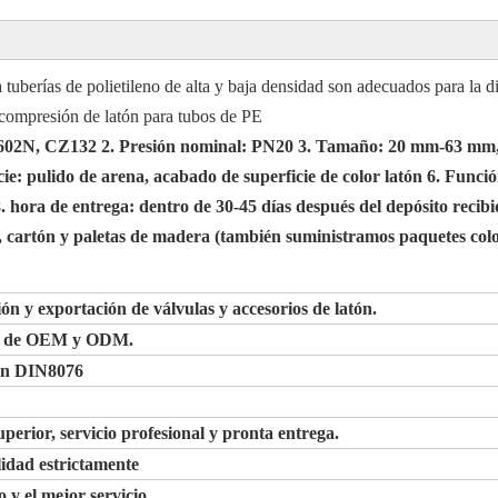
 tuberías de polietileno de alta y baja densidad son adecuados para la d
compresión de latón para tubos de PE
02N, CZ132 2. Presión nominal: PN20 3. Tamaño: 20 mm-63 mm, 
cie: pulido de arena, acabado de superficie de color latón 6. Funci
. hora de entrega: dentro de 30-45 días después del depósito recibid
r, cartón y paletas de madera (también suministramos paquetes colo
ón y exportación de válvulas y accesorios de latón.
ad de OEM y ODM.
gún DIN8076
uperior, servicio profesional y pronta entrega.
idad estrictamente
 y el mejor servicio.