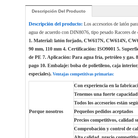
Descripción Del Producto
Descripción del producto:
Los accesorios de latón para
agua de acuerdo con DIN8076, tipo pesado Racores de 
1. Material: latón forjado, CW617N, CW614N, CW6
90 mm, 110 mm
4. Certificación: ISO9001 5. Superfi
de PE 7. Aplicación: Para agua fría, petróleo y gas. 8
pago 10. Embalaje: bolsa de polietileno, caja interio
especiales).
Ventajas competitivas primarias:
Con experiencia en la fabricaci
Tenemos una fuerte capacid
Todos los accesorios están se
Porque nosotros
Pequeños pedidos aceptados
Precios competitivos, calidad s
Comprobación y control de cal
Alta calidad, precio competitivo