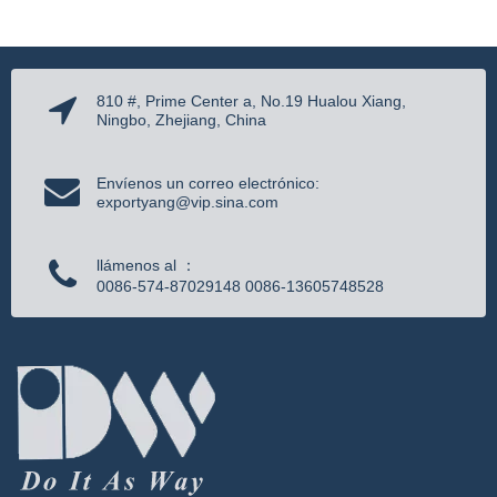
810 #, Prime Center a, No.19 Hualou Xiang,
Ningbo, Zhejiang, China
Envíenos un correo electrónico:
exportyang@vip.sina.com
llámenos al ：
0086-574-87029148 0086-13605748528