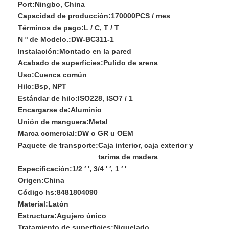
Port:
Ningbo, China
Capacidad de producción:
170000PCS / mes
Términos de pago:
L / C, T / T
N º de Modelo.:
DW-BC311-1
Instalación:
Montado en la pared
Acabado de superficies:
Pulido de arena
Uso:
Cuenca común
Hilo:
Bsp, NPT
Estándar de hilo:
ISO228, ISO7 / 1
Encargarse de:
Aluminio
Unión de manguera:
Metal
Marca comercial:
DW o GR u OEM
Paquete de transporte:
Caja interior, caja exterior y
tarima de madera
Especificación:
1/2 ′ ′, 3/4 ′ ′, 1 ′ ′
Origen:
China
Código hs:
8481804090
Material:
Latón
Estructura:
Agujero único
Tratamiento de superficies:
Niquelado