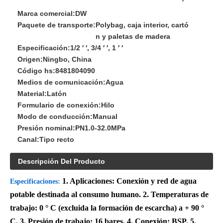
′
Marca comercial:
DW
Paquete de transporte:
Polybag, caja interior, cartó
n y paletas de madera
Especificación:
1/2 ′ ′, 3/4 ′ ′, 1 ′ ′
Origen:
Ningbo, China
Código hs:
8481804090
Medios de comunicación:
Agua
Material:
Latón
Formulario de conexión:
Hilo
Modo de conducción:
Manual
Presión nominal:
PN1.0-32.0MPa
Canal:
Tipo recto
Descripción Del Producto
1. Aplicaciones: Conexión y red de agua
Especificaciones:
potable destinada al consumo humano. 2. Temperaturas de
trabajo: 0 ° C (excluida la formación de escarcha) a + 90 °
C. 3. Presión de trabajo: 16 bares. 4. Conexión: BSP. 5.