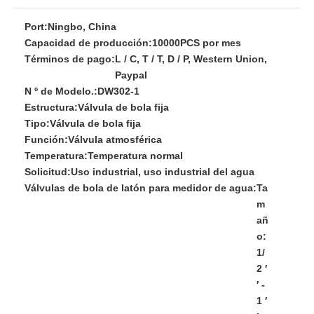
Port:
Ningbo, China
Capacidad de producción:
10000PCS por mes
Términos de pago:
L / C, T / T, D / P, Western Union,
Paypal
N º de Modelo.:
DW302-1
Estructura:
Válvula de bola fija
Tipo:
Válvula de bola fija
Función:
Válvula atmosférica
Temperatura:
Temperatura normal
Solicitud:
Uso industrial, uso industrial del agua
Válvulas de bola de latón para medidor de agua:
Ta
m
añ
o:
1/
2 ′
′ -
1 ′