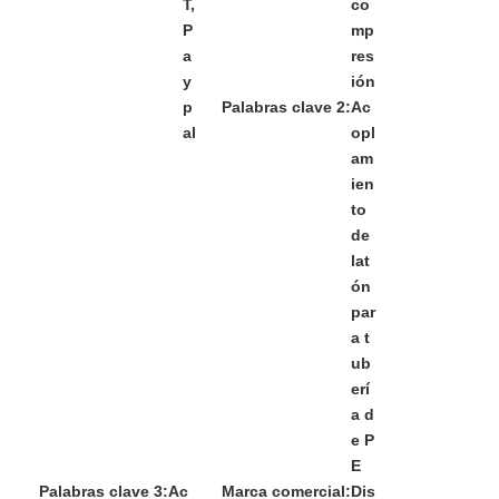
T,
co
P
mp
a
res
y
ión
p
Palabras clave 2:
Ac
al
opl
am
ien
to
de
lat
ón
par
a t
ub
erí
a d
e P
E
Palabras clave 3:
Ac
Marca comercial:
Dis