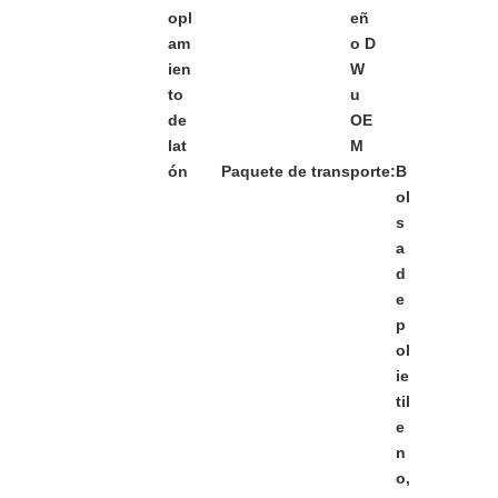
opl
eñ
am
o D
ien
W
to
u
de
OE
lat
M
ón
Paquete de transporte:
B
ol
s
a
d
e
p
ol
ie
til
e
n
o,