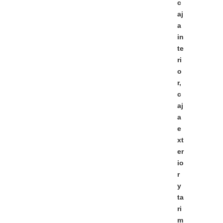
c
aj
a
in
te
ri
o
r,
c
aj
a
e
xt
er
io
r
y
ta
ri
m