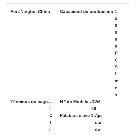
Port:
Ningbo, China
Capacidad de producción:
1
5
0
0
0
0
P
C
S
/
m
e
s
Términos de pago:
L
N º de Modelo.:
DW6
/
08
C,
Palabras clave 1:
Aju
T
ste
/
de