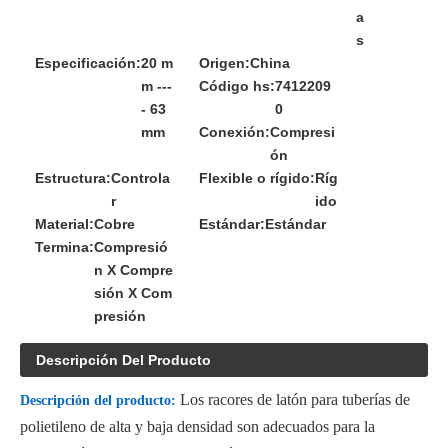
a
s
Especificación:
20 m
Origen:
China
m ---
Código hs:
7412209
- 63
0
mm
Conexión:
Compresi
ón
Estructura:
Controla
Flexible o rígido:
Ríg
r
ido
Material:
Cobre
Estándar:
Estándar
Termina:
Compresió
n X Compre
sión X Com
presión
Descripción Del Producto
Los racores de latón para tuberías de
Descripción del producto:
polietileno de alta y baja densidad son adecuados para la