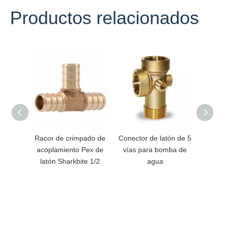
Productos relacionados
Racor de crimpado de
Conector de latón de 5
R
acoplamiento Pex de
vías para bomba de
mangu
latón Sharkbite 1/2
agua
de co
de ac
g