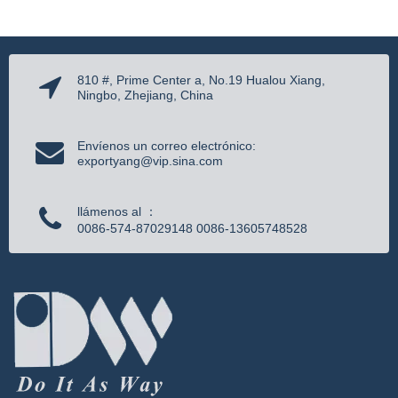
810 #, Prime Center a, No.19 Hualou Xiang,
Ningbo, Zhejiang, China
Envíenos un correo electrónico:
exportyang@vip.sina.com
llámenos al ：
0086-574-87029148 0086-13605748528