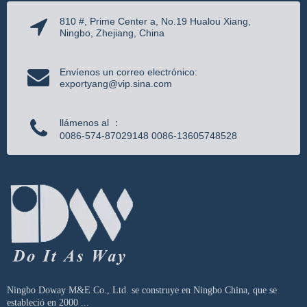
810 #, Prime Center a, No.19 Hualou Xiang,
Ningbo, Zhejiang, China
Envíenos un correo electrónico:
exportyang@vip.sina.com
llámenos al ：
0086-574-87029148 0086-13605748528
Ningbo Doway M&E Co., Ltd. se construye en Ningbo China, que se
estableció en 2000 ...