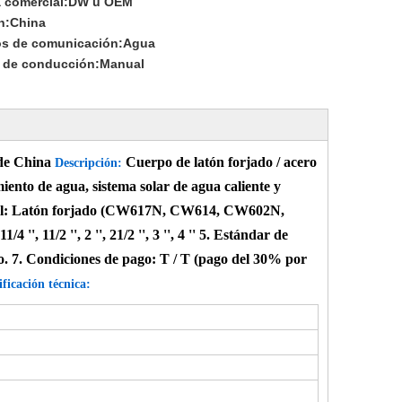
 comercial:
DW u OEM
n:
China
s de comunicación:
Agua
de conducción:
Manual
 de China
Cuerpo de latón forjado / acero
Descripción:
miento de agua, sistema solar de agua caliente y
terial: Latón forjado (CW617N, CW614, CW602N,
', 11/2 '', 2 '', 21/2 '', 3 '', 4 '' 5. Estándar de
o.
7. Condiciones de pago: T / T (pago del 30% por
ificación técnica: