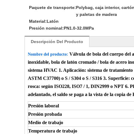
Paquete de transporte:
Polybag, caja interior, cartó
y paletas de madera
Material:
Latón
Presión nominal:
PN1.0-32.0MPa
Descripción Del Producto
Válvula de bola del cuerpo del 
Nombre del producto:
inoxidable, bola de latón cromado / bola de acero ino
sistema HVAC 1. Aplicación: sistema de tratamient
ASTM C37700) o S / S304 o S / S316 3. Superficie: color l
rosca: según ISO228, ISO7 / 1, DIN2999 o NPT
6. P
adelantado, el saldo se paga a la vista de la copia de B
Presión laboral
Presión probada
Medio de trabajo
Temperatura de trabajo