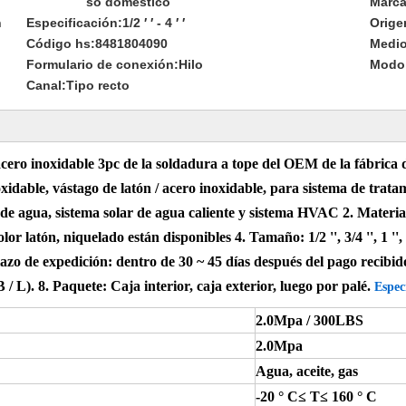
so doméstico
Marca
n
Especificación:
1/2 ′ ′ - 4 ′ ′
Orige
Código hs:
8481804090
Medio
Formulario de conexión:
Hilo
Modo 
Canal:
Tipo recto
acero inoxidable 3pc de la soldadura a tope del OEM de la fábrica
xidable, vástago de latón / acero inoxidable, para sistema de trata
o de agua, sistema solar de agua caliente y sistema HVAC 2. Ma
atón, niquelado están disponibles 4. Tamaño: 1/2 '', 3/4 '', 1 '', 11/4 '
lazo de expedición: dentro de 30 ~ 45 días después del pago recibid
 / L).
8. Paquete: Caja interior, caja exterior, luego por palé.
Espec
2.0Mpa / 300LBS
2.0Mpa
Agua, aceite, gas
-20 ° C≤ T≤ 160 ° C