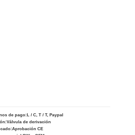
nos de pago:
L / C, T / T, Paypal
ón:
Válvula de derivación
icado:
Aprobación CE