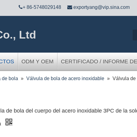

+ 86-5748029148

exportyang@vip.sina.com
o., Ltd
CTOS
ODM Y OEM
CERTIFICADO / INFORME D
 de bola
»
Válvula de bola de acero inoxidable
»
Válvula de 
la de bola del cuerpo del acero inoxidable 3PC de la so
a