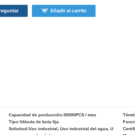
reguntar
Añadir al carrito
Capacidad de producción:
50000PCS / mes
Térmi
Tipo:
Válvula de bola fija
Funci
Solicitud:
Uso industrial, Uso industrial del agua, U
Certif