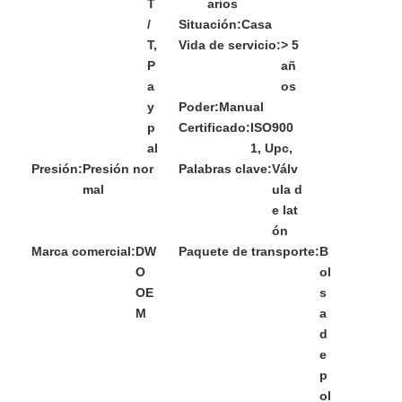
T
arios
/
Situación:
Casa
T,
Vida de servicio:
> 5
P
añ
a
os
y
Poder:
Manual
p
Certificado:
ISO900
al
1, Upc,
Presión:
Presión nor
Palabras clave:
Válv
mal
ula d
e lat
ón
Marca comercial:
DW
Paquete de transporte:
B
O
ol
OE
s
M
a
d
e
p
ol