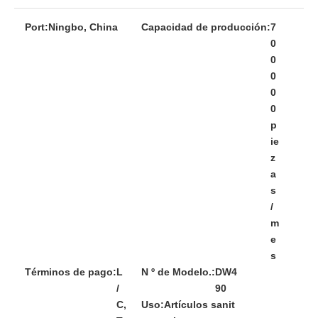
Port:
Ningbo, China
Capacidad de producción:
7
0
0
0
0
0
p
ie
z
a
s
/
m
e
s
Términos de pago:
L
N º de Modelo.:
DW4
/
90
C,
Uso:
Artículos sanit