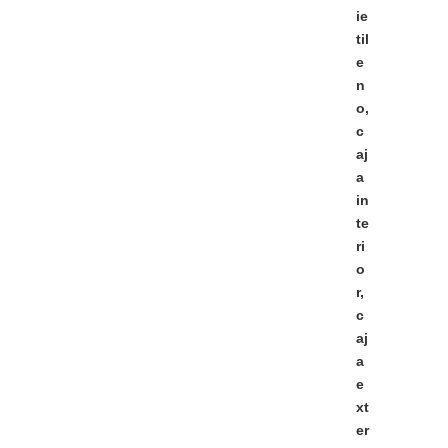
ie
til
e
n
o,
c
aj
a
in
te
ri
o
r,
c
aj
a
e
xt
er