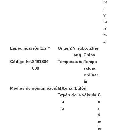
io
r
y
ta
ri
m
a
Especificación:
1/2 "
Origen:
Ningbo, Zhej
iang, China
Código hs:
8481804
Temperatura:
Tempe
090
ratura
ordinar
ia
Medios de comunicación:
Material:
A
Latón
Tapón de la válvula:
g
C
u
e
a
r
á
m
ic