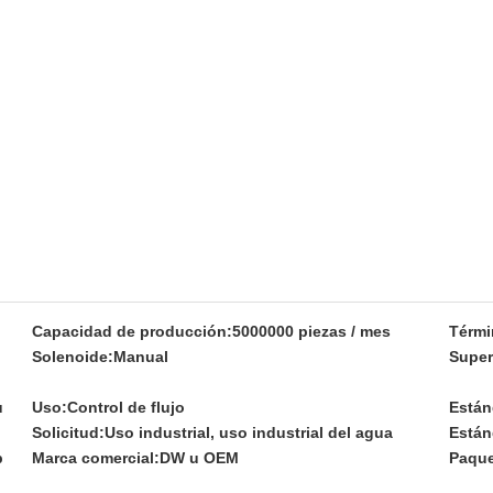
Capacidad de producción:
5000000 piezas / mes
Térmi
Solenoide:
Manual
Super
u
Uso:
Control de flujo
Están
Solicitud:
Uso industrial, uso industrial del agua
Están
p
Marca comercial:
DW u OEM
Paque