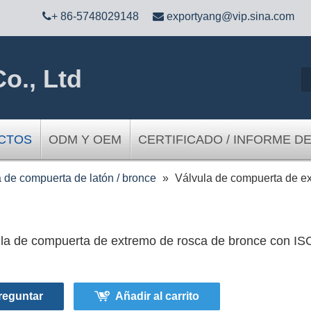

+ 86-5748029148

exportyang@vip.sina.com
o., Ltd
CTOS
ODM Y OEM
CERTIFICADO / INFORME D
 de compuerta de latón / bronce
»
Válvula de compuerta de e
la de compuerta de extremo de rosca de bronce con I
reguntar
Añadir al carrito