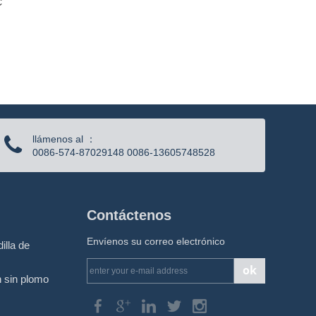
C
llámenos al ：
0086-574-87029148 0086-13605748528
Contáctenos
Envíenos su correo electrónico
illa de
ok
n sin plomo