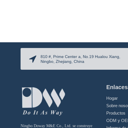
810 #, Prime Center a, No.19 Hualou Xiang,
Ningbo, Zhejiang, China
Enlaces
Hogar
Sobre noso
Productos
ODM y O
Ningbo Doway M&E Co., Ltd. se construye
Informe de 