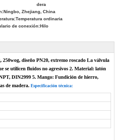
dera
n:
Ningbo, Zhejiang, China
ratura:
Temperatura ordinaria
lario de conexión:
Hilo
og, 250wog, diseño PN20, extremo roscado La válvula
 se utilicen fluidos no agresivos 2. Material: latón
NPT, DIN2999 5. Mango: Fundición de hierro,
etas de madera.
Especificación técnica: