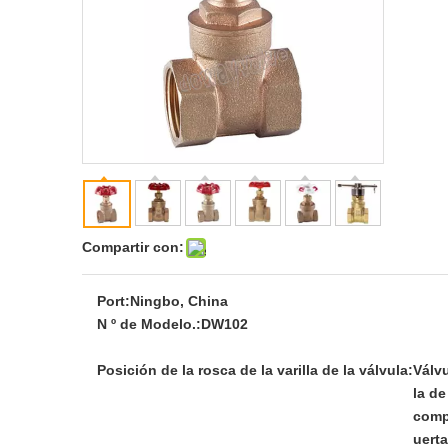
Compartir con:
Port:
Ningbo, China
N º de Modelo.:
DW102
Posición de la rosca de la varilla de la válvula:
Válv
la de
com
uerta