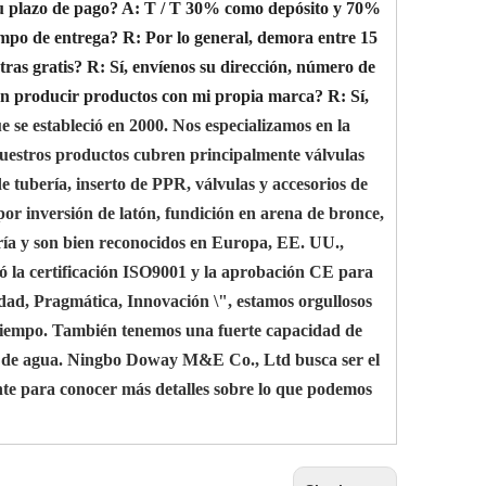
u plazo de pago?
A: T / T 30% como depósito y 70%
empo de entrega?
R: Por lo general, demora entre 15
ras gratis?
R: Sí, envíenos su dirección, número de
n producir productos con mi propia marca?
R: Sí,
e estableció en 2000. Nos especializamos en la
 Nuestros productos cubren principalmente válvulas
de tubería, inserto de PPR, válvulas y accesorios de
por inversión de latón, fundición en arena de bronce,
ería y son bien reconocidos en Europa, EE. UU.,
só la certificación ISO9001 y la aprobación CE para
idad, Pragmática, Innovación \", estamos orgullosos
a tiempo. También tenemos una fuerte capacidad de
ón de agua. Ningbo Doway M&E Co., Ltd busca ser el
nte para conocer más detalles sobre lo que podemos