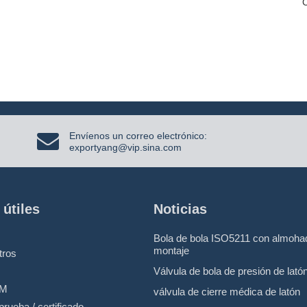
Envíenos un correo electrónico:
exportyang@vip.sina.com
 útiles
Noticias
Bola de bola ISO5211 con almohad
montaje
tros
Válvula de bola de presión de lató
EM
válvula de cierre médica de latón
prueba / certificado