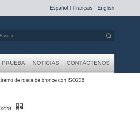
Español
|
Français
|
English
Búsqueda
E PRUEBA
NOTICIAS
CONTÁCTENOS
xtremo de rosca de bronce con ISO228
SO228