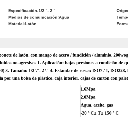
Especificación:
1/2 "- 2 "
Orige
Medios de comunicación:
Agua
Tempe
Material:
Latón
Formu
 bonete de latón, con mango de acero / fundición / aluminio, 200w
luidos no agresivos 1. Aplicación: bajas presiones a condición de que
Tamaño: 1/2 \"- 2 \" 4. Estándar de rosca: ISO7 / 1, ISO228, 
a por una bolsa de plástico, caja interior, cajas de cartón con pal
1.6Mpa
2.0Mpa
Agua, aceite, gas
-20 ° C≤ T≤ 150 ° C