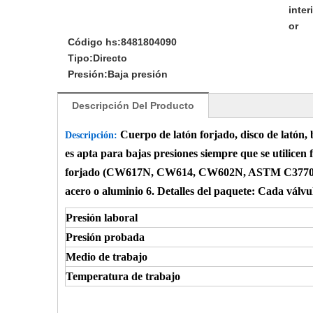
interi
or
Código hs:
8481804090
Tipo:
Directo
Presión:
Baja presión
Descripción Del Producto
Cuerpo de latón forjado, disco de latón,
Descripción:
es apta para bajas presiones siempre que se utilicen f
forjado (CW617N, CW614, CW602N, ASTM C37700) 3. 
acero o aluminio 6. Detalles del paquete:
Cada válvul
Presión laboral
Presión probada
Medio de trabajo
Temperatura de trabajo