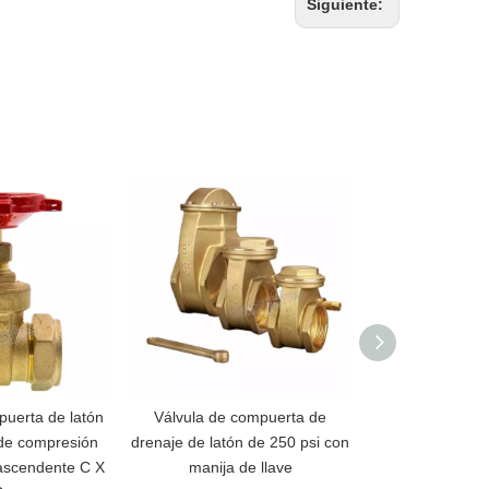
Siguiente:
puerta de latón
Válvula de compuerta de
Brida a brid
de compresión
drenaje de latón de 250 psi con
compuerta 
ascendente C X
manija de llave