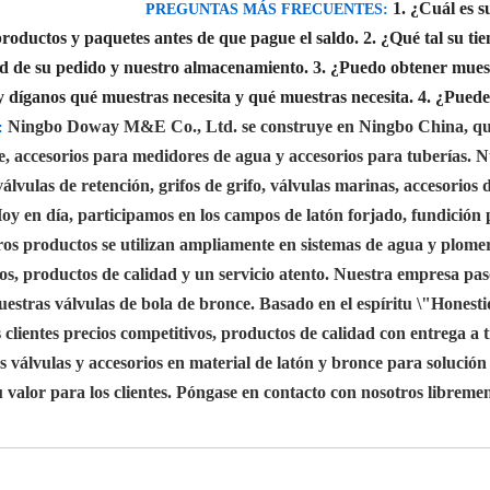
1. ¿Cuál es s
PREGUNTAS MÁS FRECUENTES:
productos y paquetes antes de que pague el saldo.
2. ¿Qué tal su ti
ad de su pedido y nuestro almacenamiento.
3. ¿Puedo obtener muest
y díganos qué muestras necesita y qué muestras necesita.
4. ¿Puede
Ningbo Doway M&E Co., Ltd. se construye en Ningbo China, que s
:
ce, accesorios para medidores de agua y accesorios para tuberías.
álvulas de retención, grifos de grifo, válvulas marinas, accesorios 
y en día, participamos en los campos de latón forjado, fundición 
tros productos se utilizan ampliamente en sistemas de agua y plom
vos, productos de calidad y un servicio atento. Nuestra empresa pa
estras válvulas de bola de bronce. Basado en el espíritu \"Honest
s clientes precios competitivos, productos de calidad con entrega 
 válvulas y accesorios en material de latón y bronce para soluci
valor para los clientes. Póngase en contacto con nosotros libreme