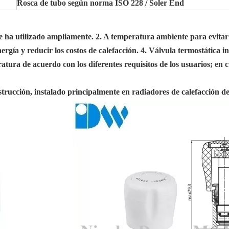
Rosca de tubo según norma ISO 228 / Soler End
l se ha utilizado ampliamente. 2. A temperatura ambiente para evit
rgía y reducir los costos de calefacción. 4. Válvula termostática in
eratura de acuerdo con los diferentes requisitos de los usuarios; e
trucción, instalado principalmente en radiadores de calefacción de e