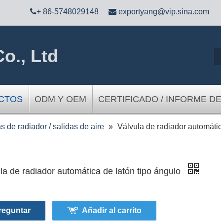

+ 86-5748029148

exportyang@vip.sina.com
o., Ltd
CTOS
ODM Y OEM
CERTIFICADO / INFORME D
s de radiador / salidas de aire
»
Válvula de radiador automátic
la de radiador automática de latón tipo ángulo
reguntar
Añadir al carrito