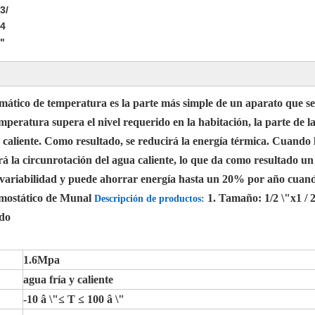
3/
4
"
mático de temperatura es la parte más simple de un aparato que se
eratura supera el nivel requerido en la habitación, la parte de la
a caliente. Como resultado, se reducirá la energía térmica. Cuando 
rá la circunrotación del agua caliente, lo que da como resultado u
ariabilidad y puede ahorrar energía hasta un 20% por año cuando s
rmostático de Munal
1. Tamaño: 1/2 \"x1 / 2
Descripción de productos:
ado
1.6Mpa
agua fría y caliente
-10 â \"≤ T ≤ 100 â \"