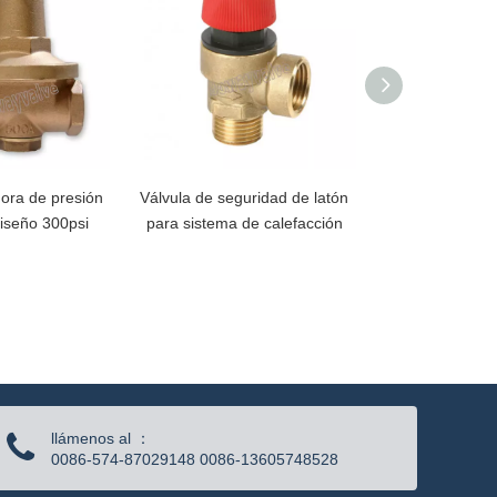
dora de presión
Válvula de seguridad de latón
Válvula de segu
diseño 300psi
para sistema de calefacción
con perilla de
llámenos al ：
0086-574-87029148 0086-13605748528