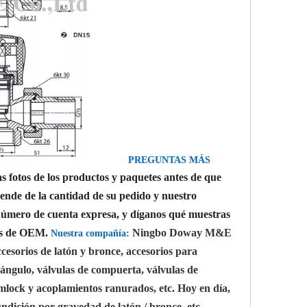
PREGUNTAS MÁS
 fotos de los productos y paquetes antes de que
pende de la cantidad de su pedido y nuestro
y número de cuenta expresa, y díganos qué muestras
os de OEM.
Ningbo Doway M&E
Nuestra compañía:
ccesorios de latón y bronce, accesorios para
 ángulo, válvulas de compuerta, válvulas de
camlock y acoplamientos ranurados, etc. Hoy en día,
ndición por gravedad de latón / bronce, etc.