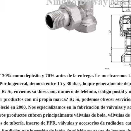
T 30% como depósito y 70% antes de la entrega. Le mostraremos las
Por lo general, demora entre 15 y 30 días, lo que generalmente de
?
R: Sí, envíenos su dirección, número de teléfono, código postal 
ir productos con mi propia marca?
R: Sí, podemos ofrecer servici
eció en 2000. Nos especializamos en la fabricación de válvulas y a
ros productos cubren principalmente válvulas de bola, válvulas de
ios de tubería, inserto de PPR, válvulas y accesorios de radiador, 
 fundición por inversión de latón, fundición en arena de bronce, fu