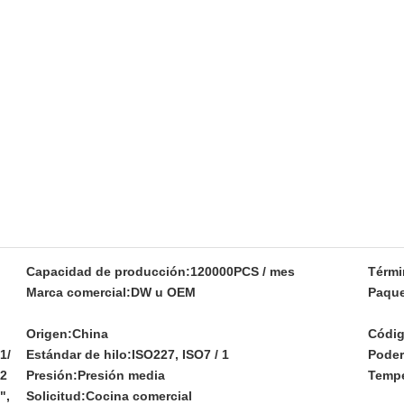
Capacidad de producción:
120000PCS / mes
Térmi
Marca comercial:
DW u OEM
Paque
Origen:
China
Códig
1/
Estándar de hilo:
ISO227, ISO7 / 1
Poder
2
Presión:
Presión media
Tempe
",
Solicitud:
Cocina comercial