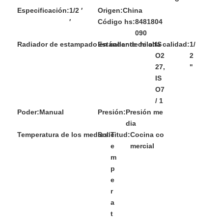
Especificación:
1/2 ′
Origen:
China
′
Código hs:
8481804
090
Radiador de estampado en caliente de alta calidad:
Estándar de hilo:
IS
1/
O2
2
27,
"
IS
O7
/ 1
Poder:
Manual
Presión:
Presión me
dia
Temperatura de los medios:
Solicitud:
T
Cocina co
e
mercial
m
p
e
r
a
t