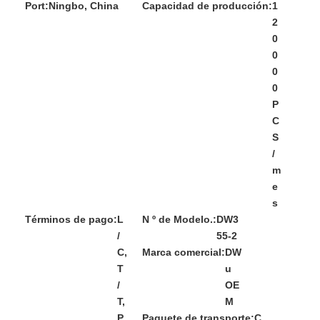
Port:
Ningbo, China
Capacidad de producción:
1
2
0
0
0
0
P
C
S
/
m
e
s
Términos de pago:
L
N º de Modelo.:
DW3
/
55-2
C,
Marca comercial:
DW
T
u
/
OE
T,
M
P
Paquete de transporte:
C