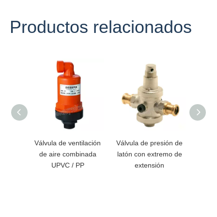
Productos relacionados
Válvula de ventilación
Válvula de presión de
Regul
de aire combinada
latón con extremo de
de lat
UPVC / PP
extensión