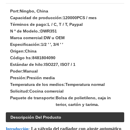
Port:
Ningbo, China
Capacidad de producción:
120000PCS / mes
Términos de pago:
L / C, T / T, Paypal
N º de Modelo.:
DWR351
Marca comercial:
DW u OEM
Especificación:
1/2 ′ ′, 3/4 ′ ′
Origen:
China
Código hs:
8481804090
Estándar de hilo:
ISO227, ISO7 / 1
Poder:
Manual
Presión:
Presión media
Temperatura de los medios:
Temperatura normal
Solicitud:
Cocina comercial
Paquete de transporte:
Bolsa de polietileno, caja in
terior, cartón y tarima.
Descripción Del Producto
La válvula del radiador con ajuste automático
Introducción: