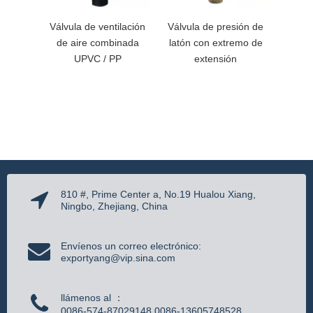
Válvula de ventilación
Válvula de presión de
Regul
de aire combinada
latón con extremo de
de lat
UPVC / PP
extensión
810 #, Prime Center a, No.19 Hualou Xiang,
Ningbo, Zhejiang, China
Envíenos un correo electrónico:
exportyang@vip.sina.com
llámenos al ：
0086-574-87029148 0086-13605748528