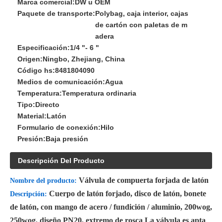
Marca comercial:
DW u OEM
Paquete de transporte:
Polybag, caja interior, cajas
de cartón con paletas de m
adera
Especificación:
1/4 "- 6 "
Origen:
Ningbo, Zhejiang, China
Código hs:
8481804090
Medios de comunicación:
Agua
Temperatura:
Temperatura ordinaria
Tipo:
Directo
Material:
Latón
Formulario de conexión:
Hilo
Presión:
Baja presión
Descripción Del Producto
Válvula de compuerta forjada de latón
Nombre del producto:
Cuerpo de latón forjado, disco de latón, bonete
Descripción:
de latón, con mango de acero / fundición / aluminio, 200wog,
250wog, diseño PN20, extremo de rosca La válvula es apta