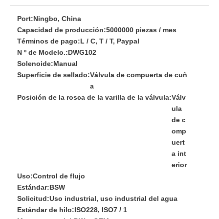
Port:
Ningbo, China
Capacidad de producción:
5000000 piezas / mes
Términos de pago:
L / C, T / T, Paypal
N º de Modelo.:
DWG102
Solenoide:
Manual
Superficie de sellado:
Válvula de compuerta de cuñ
a
Posición de la rosca de la varilla de la válvula:
Válv
ula
de c
omp
uert
a int
erior
Uso:
Control de flujo
Estándar:
BSW
Solicitud:
Uso industrial, uso industrial del agua
Estándar de hilo:
ISO228, ISO7 / 1