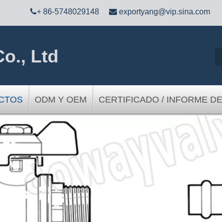

+ 86-5748029148

exportyang@vip.sina.com
o., Ltd
CTOS
ODM Y OEM
CERTIFICADO / INFORME D