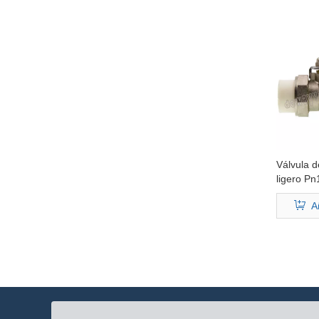
Válvula 
ligero Pn
A